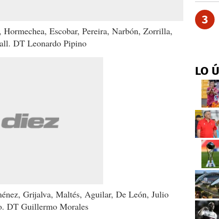
3
ormechea, Escobar, Pereira, Narbón, Zorrilla,
all. DT Leonardo Pipino
LO 
z, Grijalva, Maltés, Aguilar, De León, Julio
llo. DT Guillermo Morales