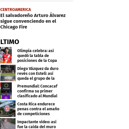
CENTROAMERICA
El salvadoreño Arturo Álvarez
sigue convenciendo en el
Chicago Fire
ÚLTIMO
Olimpia celebra: así
quedó la tabla de
posiciones de la Copa
Centroamericana
Diego Vázquez da duro
revés con Estelí: así
queda el grupo de la
muerte
Premundial: Concacaf
confirma su primer
clasificado al Mundial
Sub 20
Costa Rica endurece
penas contra el amaño
de competiciones
deportivas
Impactante vídeo: así
fue la caída del muro