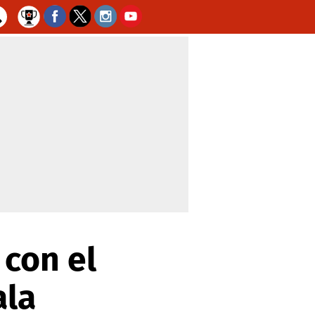
con el
ala