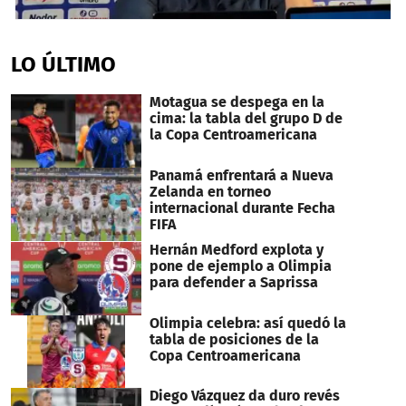
0
seconds
of
LO ÚLTIMO
8
minutes,
48
Motagua se despega en la
seconds
cima: la tabla del grupo D de
la Copa Centroamericana
Panamá enfrentará a Nueva
Zelanda en torneo
internacional durante Fecha
FIFA
Hernán Medford explota y
pone de ejemplo a Olimpia
para defender a Saprissa
Olimpia celebra: así quedó la
tabla de posiciones de la
Copa Centroamericana
Diego Vázquez da duro revés