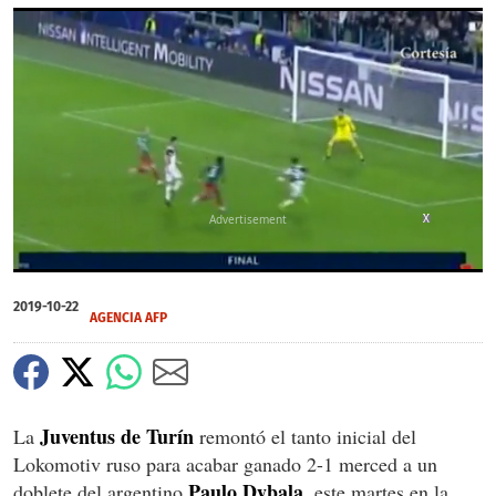
X
X
0
of
2019-10-22
40
AGENCIA AFP
seconds
Juventus de Turín
La
remontó el tanto inicial del
Lokomotiv ruso para acabar ganado 2-1 merced a un
Paulo Dybala,
doblete del argentino
este martes en la