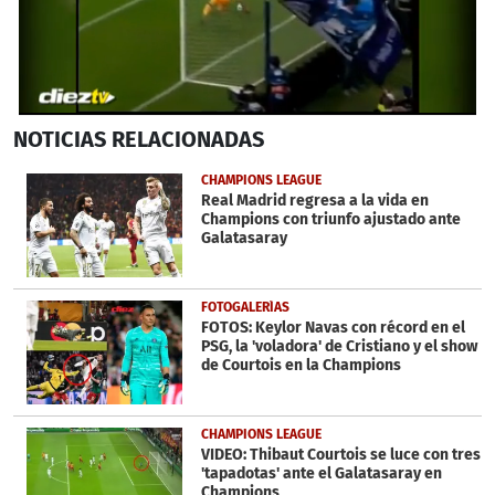
0
NOTICIAS
RELACIONADAS
seconds
of
1
CHAMPIONS LEAGUE
minute,
Real Madrid regresa a la vida en
4
Champions con triunfo ajustado ante
seconds
Galatasaray
FOTOGALERÍAS
FOTOS: Keylor Navas con récord en el
PSG, la 'voladora' de Cristiano y el show
de Courtois en la Champions
CHAMPIONS LEAGUE
VIDEO: Thibaut Courtois se luce con tres
'tapadotas' ante el Galatasaray en
Champions