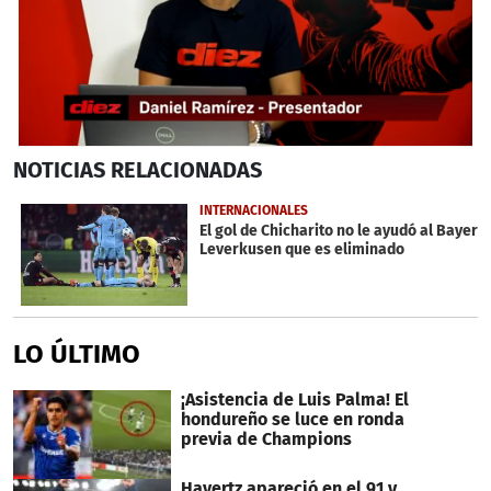
0
NOTICIAS
RELACIONADAS
seconds
of
2
INTERNACIONALES
minutes,
El gol de Chicharito no le ayudó al Bayer
31
Leverkusen que es eliminado
seconds
LO ÚLTIMO
¡Asistencia de Luis Palma! El
hondureño se luce en ronda
previa de Champions
Havertz apareció en el 91 y