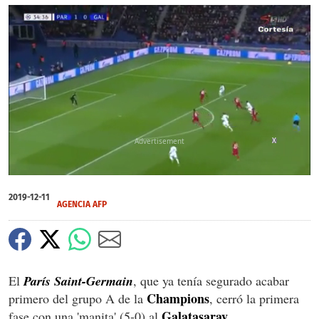
X
0
of
2019-12-11
1
AGENCIA AFP
minute,
55
seconds
El
París Saint-Germain
, que ya tenía segurado acabar
Champions
primero del grupo A de la
, cerró la primera
Galatasaray
fase con una 'manita' (5-0) al
.