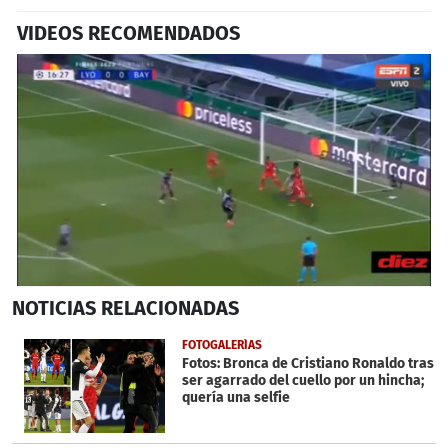
VIDEOS RECOMENDADOS
0
NOTICIAS
RELACIONADAS
seconds
of
2
FOTOGALERÍAS
minutes,
Fotos: Bronca de Cristiano Ronaldo tras
27
ser agarrado del cuello por un hincha;
seconds
quería una selfie