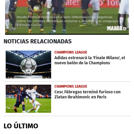
0
NOTICIAS
RELACIONADAS
seconds
of
51
CHAMPIONS LEAGUE
seconds
Adidas estrenará la 'Finale Milano', el
nuevo balón de la Champions
CHAMPIONS LEAGUE
Cesc Fábregas terminó furioso con
Zlatan Ibrahimovic en París
LO ÚLTIMO