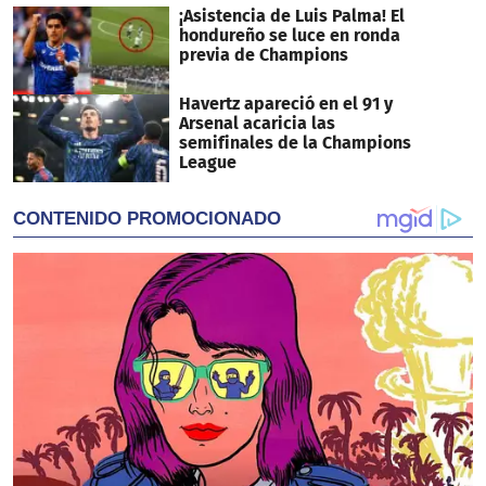
¡Asistencia de Luis Palma! El
hondureño se luce en ronda
previa de Champions
Havertz apareció en el 91 y
Arsenal acaricia las
semifinales de la Champions
League