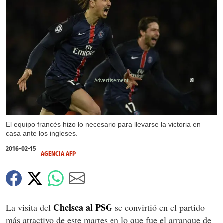
X
X
El equipo francés hizo lo necesario para llevarse la victoria en
casa ante los ingleses.
2016-02-15
AGENCIA AFP
Chelsea al PSG
La visita del
se convirtió en el partido
más atractivo de este martes en lo que fue el arranque de