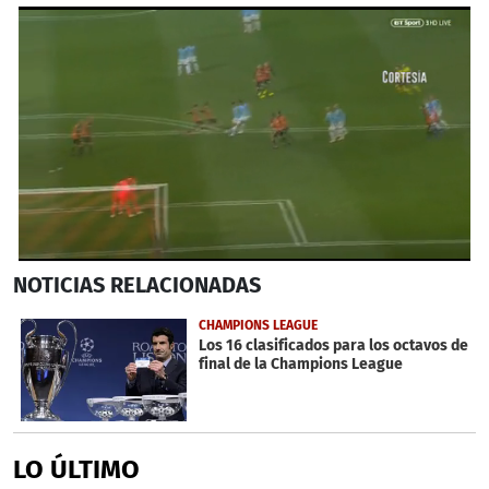
0
NOTICIAS
RELACIONADAS
seconds
of
1
CHAMPIONS LEAGUE
minute,
Los 16 clasificados para los octavos de
19
final de la Champions League
seconds
LO ÚLTIMO