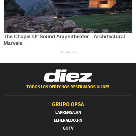
TODOS LOS DERECHOS RESERVADOS ®
2025
GRUPO OPSA
LAPRENSA.HN
ELHERALDO.HN
GOTV