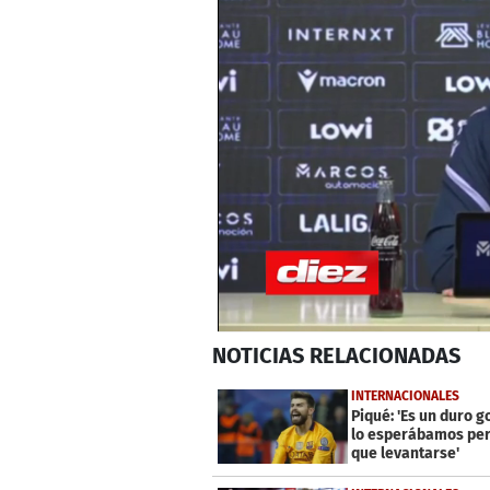
0
NOTICIAS
RELACIONADAS
seconds
of
1
INTERNACIONALES
minute,
Piqué: 'Es un duro g
28
lo esperábamos per
seconds
Volume
que levantarse'
0%