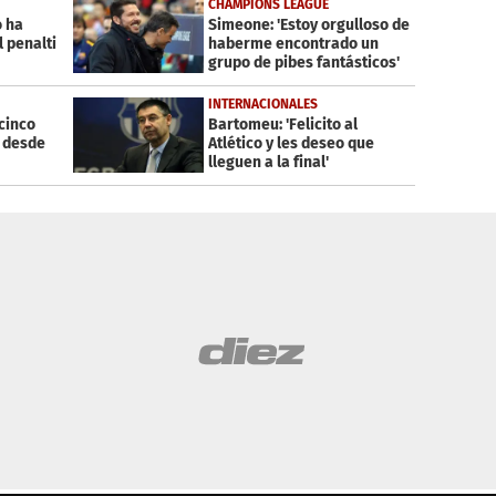
CHAMPIONS LEAGUE
o ha
Simeone: 'Estoy orgulloso de
l penalti
haberme encontrado un
grupo de pibes fantásticos'
INTERNACIONALES
cinco
Bartomeu: 'Felicito al
r desde
Atlético y les deseo que
lleguen a la final'