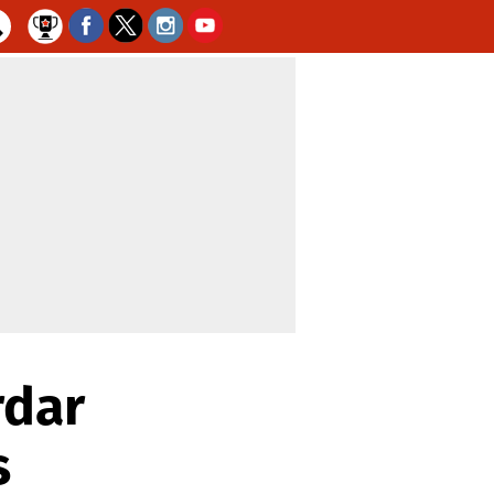
rdar
s