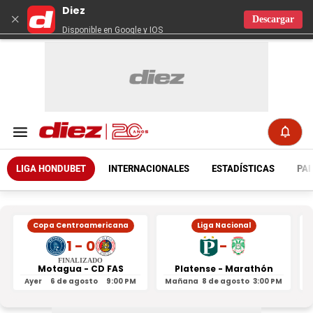
Diez
×
Descargar
Disponible en Google y IOS
LIGA HONDUBET
INTERNACIONALES
ESTADÍSTICAS
PAR
Copa Centroamericana
Liga Nacional
1 - 0
-
FINALIZADO
Motagua - CD FAS
Platense - Marathón
Ayer
6 de agosto
9:00 PM
Mañana
8 de agosto
3:00 PM