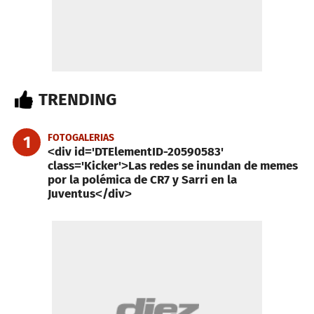
TRENDING
FOTOGALERIAS
1
<div id='DTElementID-20590583'
class='Kicker'>Las redes se inundan de memes
por la polémica de CR7 y Sarri en la
Juventus</div>