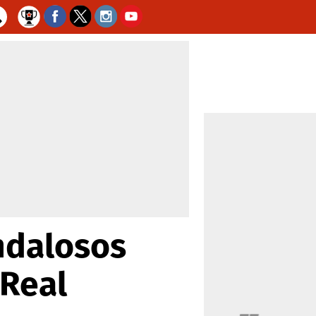
ndalosos
 Real