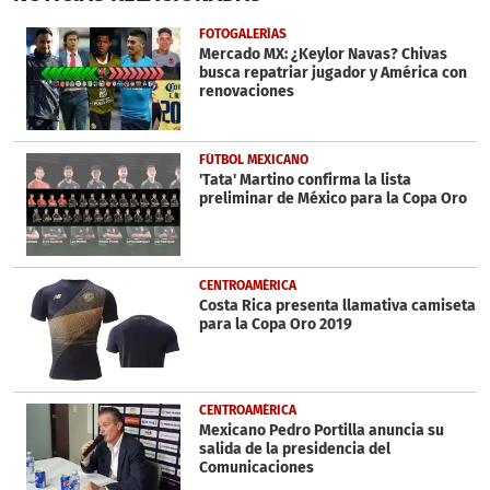
of
1
FOTOGALERÍAS
minute,
Mercado MX: ¿Keylor Navas? Chivas
24
busca repatriar jugador y América con
seconds
renovaciones
FÚTBOL MEXICANO
'Tata' Martino confirma la lista
preliminar de México para la Copa Oro
CENTROAMÉRICA
Costa Rica presenta llamativa camiseta
para la Copa Oro 2019
CENTROAMÉRICA
Mexicano Pedro Portilla anuncia su
salida de la presidencia del
Comunicaciones