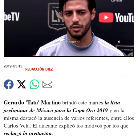
X
0
seconds
2019-05-15
of
REDACCIÓN DIEZ
2
minutes,
3
seconds
Gerardo 'Tata' Martino
brindó este martes
la lista
preliminar de México para la Copa Oro 2019
y en la
misma destacó la ausencia de varios referentes, entre ellos
Carlos Vela. El atacante explicó los motivos por los que
rechazó la invitación.