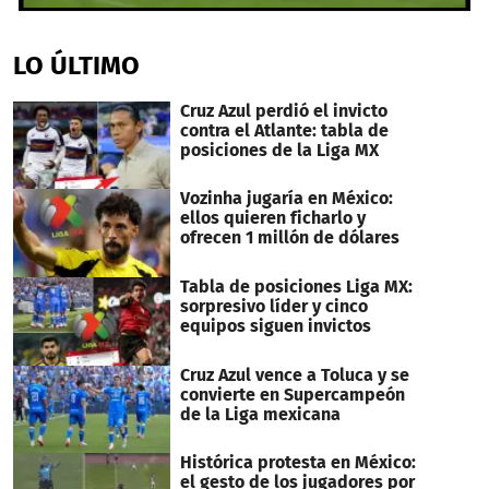
0
seconds
of
LO ÚLTIMO
17
seconds
Cruz Azul perdió el invicto
contra el Atlante: tabla de
posiciones de la Liga MX
Vozinha jugaría en México:
ellos quieren ficharlo y
ofrecen 1 millón de dólares
Tabla de posiciones Liga MX:
sorpresivo líder y cinco
equipos siguen invictos
Cruz Azul vence a Toluca y se
convierte en Supercampeón
de la Liga mexicana
Histórica protesta en México:
el gesto de los jugadores por