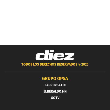
TODOS LOS DERECHOS RESERVADOS ®
2025
GRUPO OPSA
LAPRENSA.HN
ELHERALDO.HN
GOTV