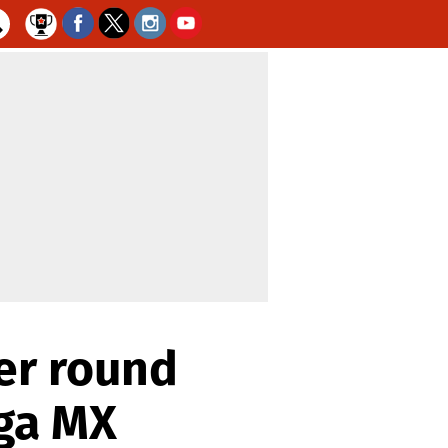
er round
iga MX