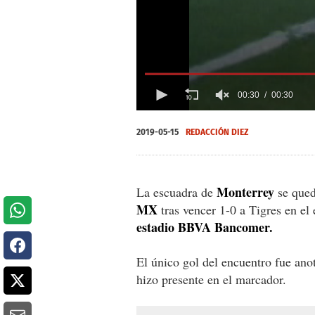
00:30
00:30
0
seconds
2019-05-15
REDACCIÓN DIEZ
of
30
seconds
Volume
0%
Monterrey
La escuadra de
se qued
MX
tras vencer 1-0 a Tigres en el 
estadio BBVA Bancomer.
El único gol del encuentro fue an
hizo presente en el marcador.