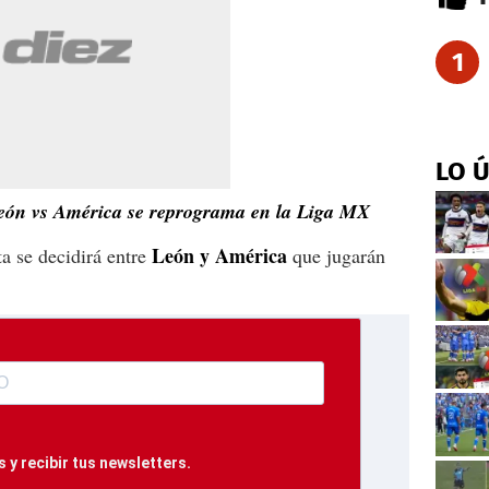
1
LO 
León vs América se reprograma en la Liga MX
León y América
ta se decidirá entre
que jugarán
.
 y recibir tus newsletters.