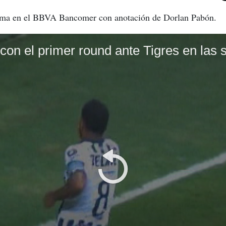
nima en el BBVA Bancomer con anotación de Dorlan Pabón.
con el primer round ante Tigres en las 