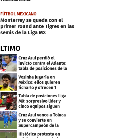
FÚTBOL MEXICANO
Monterrey se queda con el
primer round ante Tigres en las
semis de la Liga MX
ÚLTIMO
Cruz Azul perdió el
invicto contra el Atlante:
tabla de posiciones de la
Liga MX
Vozinha jugaría en
México: ellos quieren
ficharlo y ofrecen 1
millón de dólares
Tabla de posiciones Liga
MX: sorpresivo líder y
cinco equipos siguen
invictos
Cruz Azul vence a Toluca
y se convierte en
Supercampeón de la
Liga mexicana
Histórica protesta en