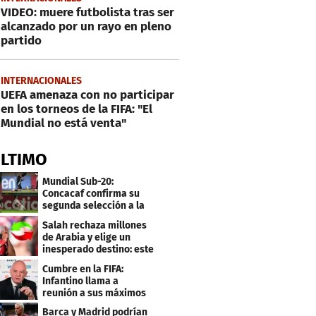
VIDEO: muere futbolista tras ser
alcanzado por un rayo en pleno
partido
INTERNACIONALES
UEFA amenaza con no participar
en los torneos de la FIFA: "El
Mundial no está venta"
ÚLTIMO
Mundial Sub-20:
Concacaf confirma su
segunda selección a la
Copa del Mundo 2027
Salah rechaza millones
de Arabia y elige un
inesperado destino: este
será su club
Cumbre en la FIFA:
Infantino llama a
reunión a sus máximos
dirigentes
Barca y Madrid podrían