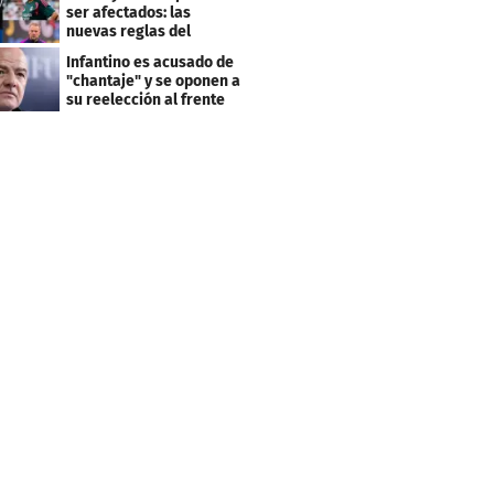
ser afectados: las
nuevas reglas del
arbitraje en LaLiga
Infantino es acusado de
"chantaje" y se oponen a
su reelección al frente
de la FIFA