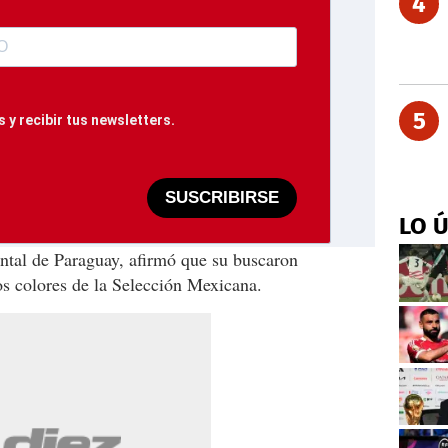
4
5
 y recibir tus newsletters.
SUSCRIBIRSE
LO 
tal de Paraguay, afirmó que su buscaron
los colores de la Selección Mexicana.