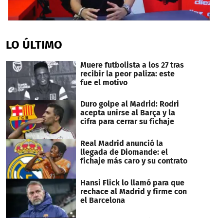
0
seconds
of
LO ÚLTIMO
11
minutes,
57
Muere futbolista a los 27 tras
seconds
recibir la peor paliza: este
fue el motivo
Duro golpe al Madrid: Rodri
acepta unirse al Barça y la
cifra para cerrar su fichaje
Real Madrid anunció la
llegada de Diomande: el
fichaje más caro y su contrato
Hansi Flick lo llamó para que
rechace al Madrid y firme con
el Barcelona