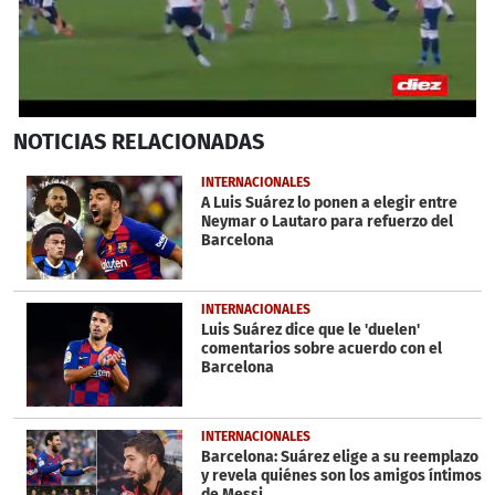
0
NOTICIAS
RELACIONADAS
seconds
of
2
INTERNACIONALES
minutes,
A Luis Suárez lo ponen a elegir entre
4
Neymar o Lautaro para refuerzo del
seconds
Barcelona
INTERNACIONALES
Luis Suárez dice que le 'duelen'
comentarios sobre acuerdo con el
Barcelona
INTERNACIONALES
Barcelona: Suárez elige a su reemplazo
y revela quiénes son los amigos íntimos
de Messi