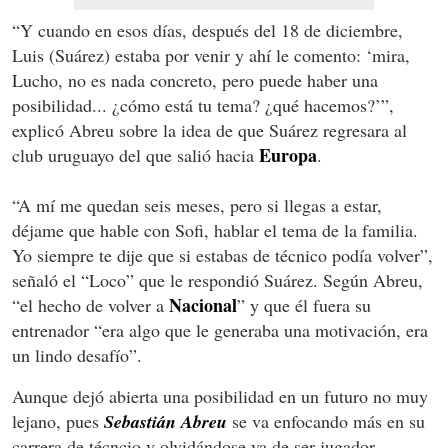
“Y cuando en esos días, después del 18 de diciembre,
Luis (Suárez) estaba por venir y ahí le comento: ‘mira,
Lucho, no es nada concreto, pero puede haber una
posibilidad... ¿cómo está tu tema? ¿qué hacemos?’”,
explicó Abreu sobre la idea de que Suárez regresara al
Europa
club uruguayo del que salió hacia
.
“A mí me quedan seis meses, pero si llegas a estar,
déjame que hable con Sofi, hablar el tema de la familia.
Yo siempre te dije que si estabas de técnico podía volver”,
señaló el “Loco” que le respondió Suárez. Según Abreu,
Nacional
“el hecho de volver a
” y que él fuera su
entrenador “era algo que le generaba una motivación, era
un lindo desafío”.
Aunque dejó abierta una posibilidad en un futuro no muy
lejano, pues
Sebastián Abreu
se va enfocando más en su
carrera de técncio y olvidándose ya de ser jugador,