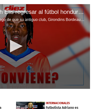
¿Le favorece a Alberth Elis regresar al fútbol hondureño?
Alberth Elis quedó sin equipo luego de que su antiguo club, Girondins Bordeaux, desapareciera del fútbol profesional por problemas financieros. El futbolista hondureño intenta regresar a la plenitud futbolística y se ha incorporado a los entrenamientos del equipo de Pedro Troglio. Ante ello, nos preguntamos, ¿le favorece a Alberth Elis regresar al fútbol hondureño?
INTERNACIONALES
a
Futbolista Adriano es