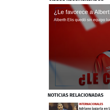
0
NOTICIAS
RELACIONADAS
seconds
of
7
INTERNACIONALES
minutes,
Adriano jugaría en l