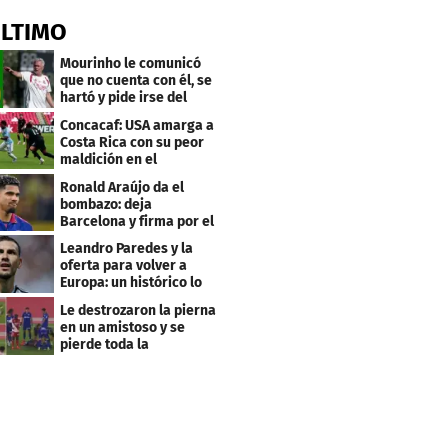
ÚLTIMO
Mourinho le comunicó
que no cuenta con él, se
hartó y pide irse del
Real Madrid
Concacaf: USA amarga a
Costa Rica con su peor
maldición en el
premundial Sub-20
Ronald Araújo da el
bombazo: deja
Barcelona y firma por el
club menos pensado
Leandro Paredes y la
oferta para volver a
Europa: un histórico lo
quiere comprar
Le destrozaron la pierna
en un amistoso y se
pierde toda la
temporada en LaLiga