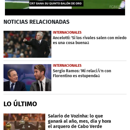
0
NOTICIAS
RELACIONADAS
seconds
of
53
INTERNACIONALES
seconds
Ancelotti: 'Si los rivales salen con miedo
es una cosa buenaâ
INTERNACIONALES
Sergio Ramos: 'Mi relaciÃ³n con
Florentino es estupendaâ
LO ÚLTIMO
Salario de Vozinha: lo que
ganará al año, mes, día y hora
el arquero de Cabo Verde