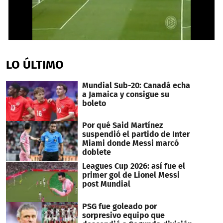
0
seconds
of
LO ÚLTIMO
1
minute,
29
Mundial Sub-20: Canadá echa
seconds
a Jamaica y consigue su
boleto
Por qué Said Martínez
suspendió el partido de Inter
Miami donde Messi marcó
doblete
Leagues Cup 2026: así fue el
primer gol de Lionel Messi
post Mundial
PSG fue goleado por
sorpresivo equipo que