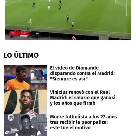
0
seconds
of
LO ÚLTIMO
1
minute,
8
El video de Diomande
seconds
disparando contra el Madrid:
"Siempre es así"
Vinicius renovó con el Real
Madrid: el salario que ganará
y los años que firmó
Muere futbolista a los 27 años
tras recibir la peor paliza:
este fue el motivo