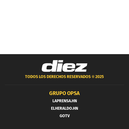
TODOS LOS DERECHOS RESERVADOS ®
2025
GRUPO OPSA
LAPRENSA.HN
ELHERALDO.HN
GOTV