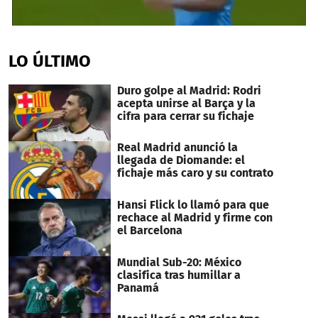
0
seconds
of
LO ÚLTIMO
1
minute,
5
Duro golpe al Madrid: Rodri
seconds
acepta unirse al Barça y la
cifra para cerrar su fichaje
Real Madrid anunció la
llegada de Diomande: el
fichaje más caro y su contrato
Hansi Flick lo llamó para que
rechace al Madrid y firme con
el Barcelona
Mundial Sub-20: México
clasifica tras humillar a
Panamá