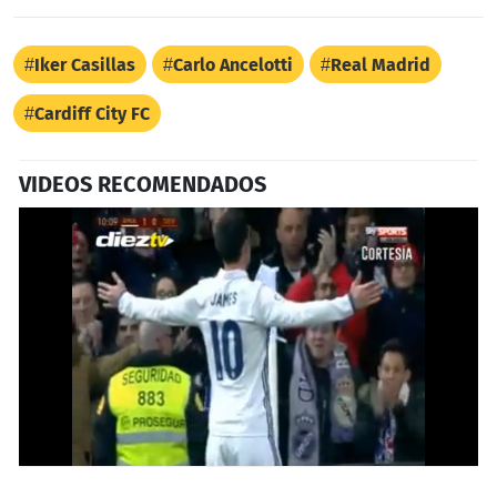
Iker Casillas
Carlo Ancelotti
Real Madrid
Cardiff City FC
VIDEOS RECOMENDADOS
0
seconds