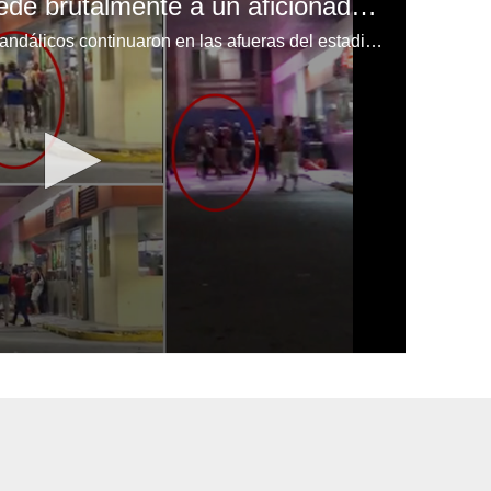
Barra del Olimpia agrede brutalmente a un aficionado en las afueras del Morazán
Al finalizar del juego, los actos vandálicos continuaron en las afueras del estadio Morazán donde un grupo de aficionados agredieron brutalmente a un hincha en una gasolinera.