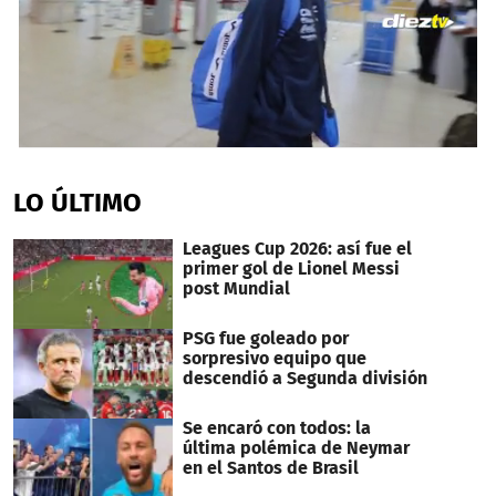
0
seconds
of
LO ÚLTIMO
36
seconds
Leagues Cup 2026: así fue el
primer gol de Lionel Messi
post Mundial
PSG fue goleado por
sorpresivo equipo que
descendió a Segunda división
Se encaró con todos: la
última polémica de Neymar
en el Santos de Brasil