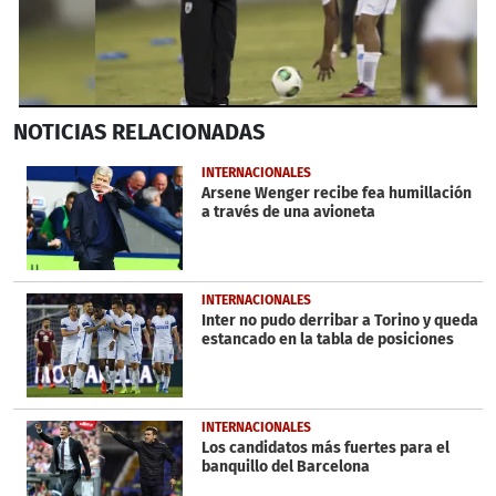
0
NOTICIAS
RELACIONADAS
seconds
of
52
INTERNACIONALES
seconds
Arsene Wenger recibe fea humillación
a través de una avioneta
INTERNACIONALES
Inter no pudo derribar a Torino y queda
estancado en la tabla de posiciones
INTERNACIONALES
Los candidatos más fuertes para el
banquillo del Barcelona