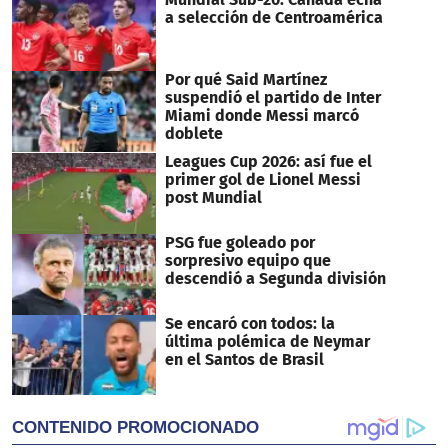
seconds
a selección de Centroamérica
Por qué Said Martínez
suspendió el partido de Inter
Miami donde Messi marcó
doblete
Leagues Cup 2026: así fue el
primer gol de Lionel Messi
post Mundial
PSG fue goleado por
sorpresivo equipo que
descendió a Segunda división
Se encaró con todos: la
última polémica de Neymar
en el Santos de Brasil