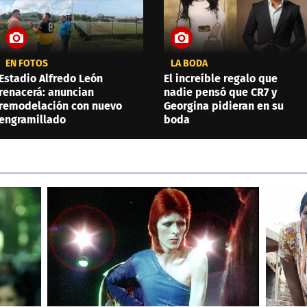
EN FOTOS
LA BODA
Estadio Alfredo León
El increíble regalo que
renacerá: anuncian
nadie pensó que CR7 y
remodelación con nuevo
Georgina pidieran en su
engramillado
boda