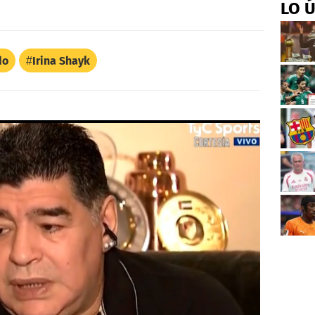
LO 
do
Irina Shayk