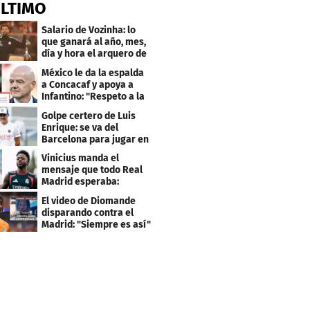
ÚLTIMO
Salario de Vozinha: lo
que ganará al año, mes,
día y hora el arquero de
Cabo Verde
México le da la espalda
a Concacaf y apoya a
Infantino: "Respeto a la
gobernanza"
Golpe certero de Luis
Enrique: se va del
Barcelona para jugar en
el PSG
Vinicius manda el
mensaje que todo Real
Madrid esperaba:
"Mourinho..."
El video de Diomande
disparando contra el
Madrid: "Siempre es así"