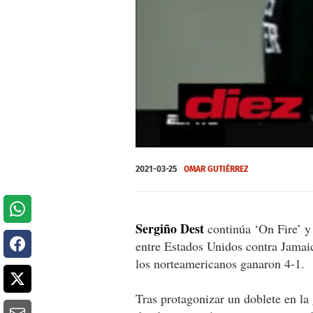
0
seconds
2021-03-25
OMAR GUTIÉRREZ
of
0
seconds
Volume
0%
Sergiño Dest
continúa ‘On Fire’ y 
entre Estados Unidos contra Jamai
los norteamericanos ganaron 4-1.
Tras protagonizar un doblete en la