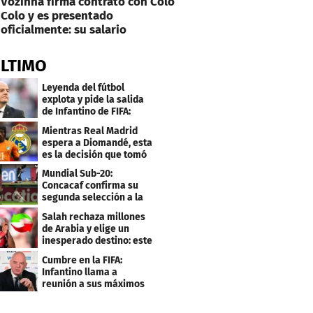
Vozinha firma contrato con Colo
Colo y es presentado
oficialmente: su salario
ÚLTIMO
Leyenda del fútbol
explota y pide la salida
de Infantino de FIFA:
"Deshonesto y cobarde"
Mientras Real Madrid
espera a Diomandé, esta
es la decisión que tomó
el jugador
Mundial Sub-20:
Concacaf confirma su
segunda selección a la
Copa del Mundo 2027
Salah rechaza millones
de Arabia y elige un
inesperado destino: este
será su club
Cumbre en la FIFA:
Infantino llama a
reunión a sus máximos
dirigentes