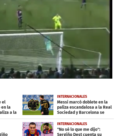
INTERNACIONALES
 el
Messi marcó doblete en la
 en la
paliza escandalosa a la Real
aliza a la
Sociedad y Barcelona se
aferra al título en España
INTERNACIONALES
''No sé lo que me dijo'':
giño
Sergiño Dest cuenta su