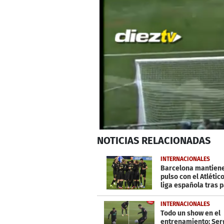
0
NOTICIAS
RELACIONADAS
seconds
of
34
INTERNACIONALES
seconds
Volume
Barcelona mantiene
0%
pulso con el Atlético
liga española tras p
Real Sociedad
INTERNACIONALES
Todo un show en el
entrenamiento: Ser