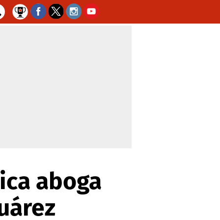
nica aboga
uárez