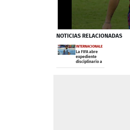
0
NOTICIAS
RELACIONADAS
seconds
of
1
INTERNACIONALES
minute,
La FIFA abre
15
expediente
seconds
Volume
disciplinario a
0%
Luis Suárez