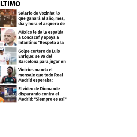
ÚLTIMO
Salario de Vozinha: lo
que ganará al año, mes,
día y hora el arquero de
Cabo Verde
México le da la espalda
a Concacaf y apoya a
Infantino: "Respeto a la
gobernanza"
Golpe certero de Luis
Enrique: se va del
Barcelona para jugar en
el PSG
Vinicius manda el
mensaje que todo Real
Madrid esperaba:
"Mourinho..."
El video de Diomande
disparando contra el
Madrid: "Siempre es así"