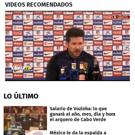
VIDEOS RECOMENDADOS
0
seconds
of
LO ÚLTIMO
31
seconds
Salario de Vozinha: lo que
ganará al año, mes, día y hora
el arquero de Cabo Verde
México le da la espalda a