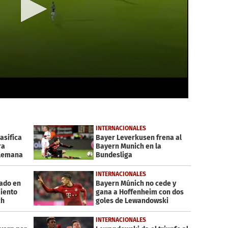
INTERNACIONALES
asifica
Bayer Leverkusen frena al
ra
Bayern Munich en la
alemana
Bundesliga
INTERNACIONALES
nado en
Bayern Múnich no cede y
iento
gana a Hoffenheim con dos
ch
goles de Lewandowski
INTERNACIONALES