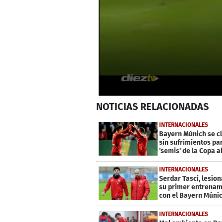
0
NOTICIAS
RELACIONADAS
seconds
of
56
INTERNACIONALES
seconds
Volume
Bayern Múnich se cl
0%
sin sufrimientos pa
'semis' de la Copa 
INTERNACIONALES
Serdar Tasci, lesio
su primer entrenam
con el Bayern Múni
INTERNACIONALES