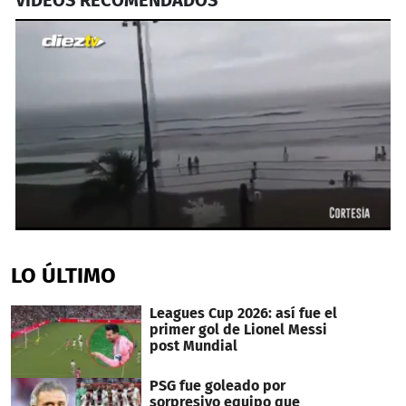
0
seconds
of
LO ÚLTIMO
38
seconds
Leagues Cup 2026: así fue el
primer gol de Lionel Messi
post Mundial
PSG fue goleado por
sorpresivo equipo que