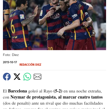
X
Foto: Diez
2015-10-17
REDACCIÓN DIEZ
Barcelona
(5-2)
El
goleó al Rayo
en una noche extraña,
Neymar de protagonista, al marcar cuatro tantos
con
(dos de penalti) ante un rival que dio muchas facilidades
en defensa, aunque fue el equipo que más y mejor jugó al