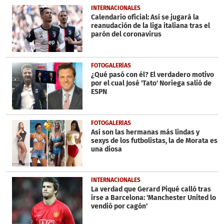
1
INTERNACIONALES
minute,
Calendario oficial: Así se jugará la
10
reanudación de la liga italiana tras el
seconds
parón del coronavirus
FOTOGALERÍAS
¿Qué pasó con él? El verdadero motivo
por el cual José 'Tato' Noriega salió de
ESPN
FOTOGALERÍAS
Así son las hermanas más lindas y
sexys de los futbolistas, la de Morata es
una diosa
INTERNACIONALES
La verdad que Gerard Piqué calló tras
irse a Barcelona: 'Manchester United lo
vendió por cagón'