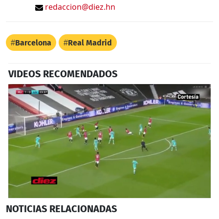
redaccion@diez.hn
Barcelona
Real Madrid
VIDEOS RECOMENDADOS
0
NOTICIAS
RELACIONADAS
seconds
of