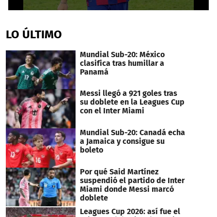
0
seconds
of
LO ÚLTIMO
1
minute,
15
Mundial Sub-20: México
seconds
clasifica tras humillar a
Panamá
Messi llegó a 921 goles tras
su doblete en la Leagues Cup
con el Inter Miami
Mundial Sub-20: Canadá echa
a Jamaica y consigue su
boleto
Por qué Said Martínez
suspendió el partido de Inter
Miami donde Messi marcó
doblete
Leagues Cup 2026: así fue el