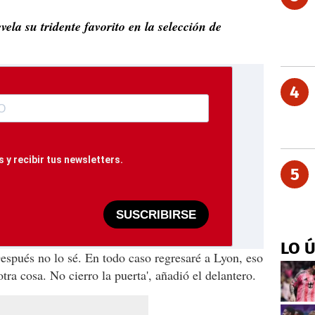
ela su tridente favorito en la selección de
4
 y recibir tus newsletters.
5
SUSCRIBIRSE
LO 
espués no lo sé. En todo caso regresaré a Lyon, eso
ra cosa. No cierro la puerta', añadió el delantero.