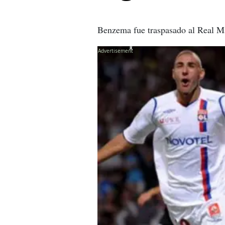
Benzema fue traspasado al Real Ma
X
X