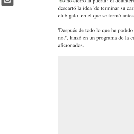
'Yo no cierro la puerta': el delante
descartó la idea 'de terminar su car
club galo, en el que se formó ante
'Después de todo lo que he podido 
no?', lanzó en un programa de la c
aficionados.