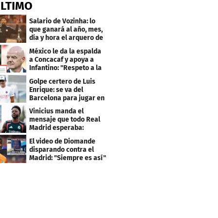
ÚLTIMO
Salario de Vozinha: lo
que ganará al año, mes,
día y hora el arquero de
Cabo Verde
México le da la espalda
a Concacaf y apoya a
Infantino: "Respeto a la
gobernanza"
Golpe certero de Luis
Enrique: se va del
Barcelona para jugar en
el PSG
Vinicius manda el
mensaje que todo Real
Madrid esperaba:
"Mourinho..."
El video de Diomande
disparando contra el
Madrid: "Siempre es así"