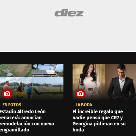
EN FOTOS
LA BODA
Estadio Alfredo León
El increíble regalo que
renacerá: anuncian
nadie pensó que CR7 y
remodelación con nuevo
Georgina pidieran en su
engramillado
boda