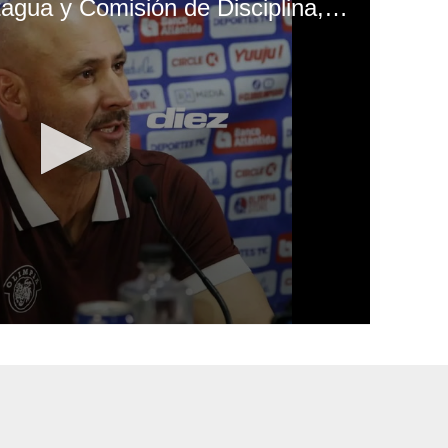
Espinel, dardos a Motagua y Comisión de Disciplina, criticó a Marathón por revisión del FVS: "Hasta se puede perder el puesto"