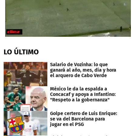
0
seconds
of
LO ÚLTIMO
1
minute,
8
Salario de Vozinha: lo que
seconds
ganará al año, mes, día y hora
el arquero de Cabo Verde
México le da la espalda a
Concacaf y apoya a Infantino:
"Respeto a la gobernanza"
Golpe certero de Luis Enrique:
se va del Barcelona para
jugar en el PSG