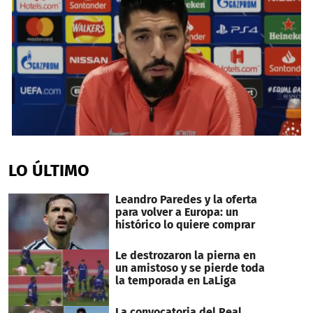
0
seconds
of
LO ÚLTIMO
1
minute,
15
Leandro Paredes y la oferta
seconds
para volver a Europa: un
histórico lo quiere comprar
Le destrozaron la pierna en
un amistoso y se pierde toda
la temporada en LaLiga
La convocatoria del Real