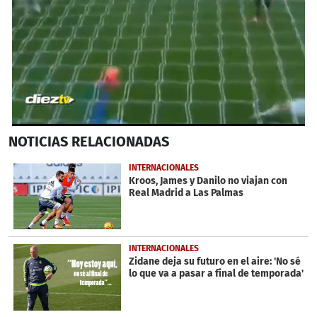
0
NOTICIAS
RELACIONADAS
seconds
of
28
INTERNACIONALES
seconds
Kroos, James y Danilo no viajan con
Real Madrid a Las Palmas
INTERNACIONALES
Zidane deja su futuro en el aire: 'No sé
lo que va a pasar a final de temporada'