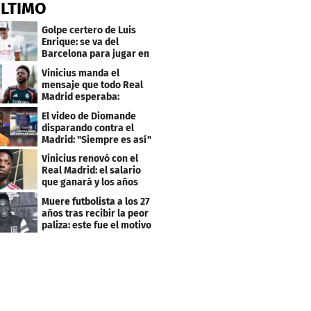
ÚLTIMO
Golpe certero de Luis
Enrique: se va del
Barcelona para jugar en
el PSG
Vinicius manda el
mensaje que todo Real
Madrid esperaba:
"Mourinho..."
El video de Diomande
disparando contra el
Madrid: "Siempre es así"
Vinicius renovó con el
Real Madrid: el salario
que ganará y los años
que firmó
Muere futbolista a los 27
años tras recibir la peor
paliza: este fue el motivo