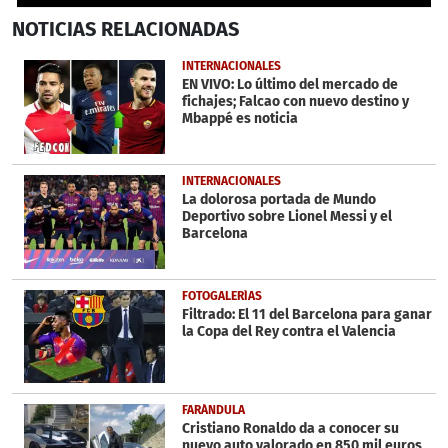
0
NOTICIAS
RELACIONADAS
seconds
of
34
INTERNACIONALES
seconds
EN VIVO: Lo último del mercado de
fichajes; Falcao con nuevo destino y
Mbappé es noticia
INTERNACIONALES
La dolorosa portada de Mundo
Deportivo sobre Lionel Messi y el
Barcelona
FOTOGALERÍAS
Filtrado: El 11 del Barcelona para ganar
la Copa del Rey contra el Valencia
FARÁNDULA
Cristiano Ronaldo da a conocer su
nuevo auto valorado en 850 mil euros