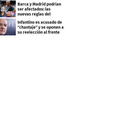
dirigentes
Barca y Madrid podrían
ser afectados: las
nuevas reglas del
arbitraje en LaLiga
Infantino es acusado de
"chantaje" y se oponen a
su reelección al frente
de la FIFA