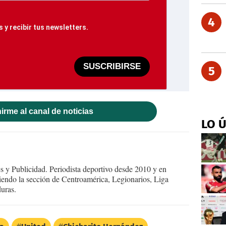
4
 y recibir tus newsletters.
SUSCRIBIRSE
5
irme al canal de noticias
LO 
 y Publicidad. Periodista deportivo desde 2010 y en
endo la sección de Centroamérica, Legionarios, Liga
uras.