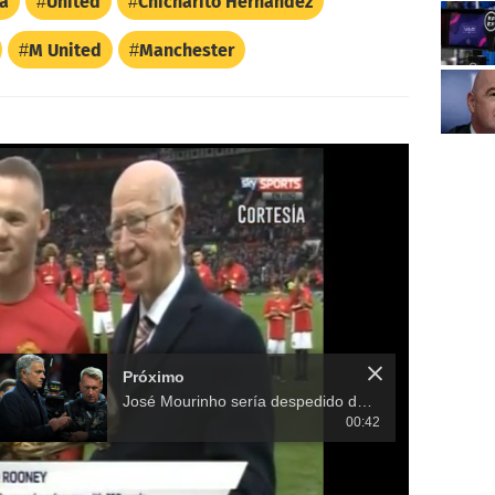
ra
United
Chicharito Hernández
M United
Manchester
Próximo
José Mourinho sería despedido del Manchester United aunque gane
00:42