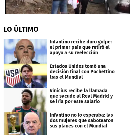
0
seconds
of
LO ÚLTIMO
1
minute,
0
Infantino recibe duro golpe:
el primer país que retiró el
apoyo a su reelección
Estados Unidos tomó una
decisión final con Pochettino
tras el Mundial
Vinicius recibe la llamada
que sacude al Real Madrid y
se iría por este salario
Infantino no lo esperaba: las
dos mujeres que sabotearon
sus planes con el Mundial