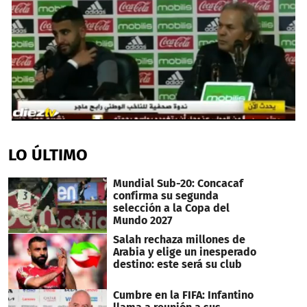
0
seconds
of
LO ÚLTIMO
45
seconds
Mundial Sub-20: Concacaf
confirma su segunda
selección a la Copa del
Mundo 2027
Salah rechaza millones de
Arabia y elige un inesperado
destino: este será su club
Cumbre en la FIFA: Infantino