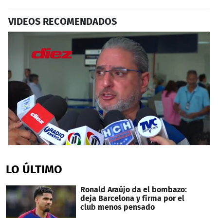
VIDEOS RECOMENDADOS
0
seconds
of
LO ÚLTIMO
2
minutes,
53
Ronald Araújo da el bombazo:
seconds
deja Barcelona y firma por el
club menos pensado