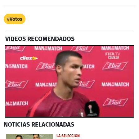
Votos
VIDEOS RECOMENDADOS
0
NOTICIAS
RELACIONADAS
seconds
of
44
LA SELECCIÓN