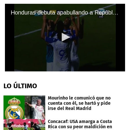
Honduras debuta apabullando a República Dominicana en Premundial Sub-20
0
seconds
of
LO ÚLTIMO
2
minutes,
6
Mourinho le comunicó que no
seconds
cuenta con él, se hartó y pide
irse del Real Madrid
Concacaf: USA amarga a Costa
Rica con su peor maldición en