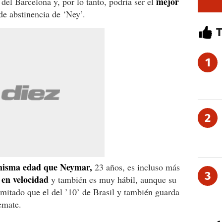
mejor
 del Barcelona y, por lo tanto, podría ser el
de abstinencia de ‘Ney’.
1
2
 misma edad que Neymar,
23 años, es incluso más
3
a en velocidad
y también es muy hábil, aunque su
imitado que el del ’10’ de Brasil y también guarda
emate.