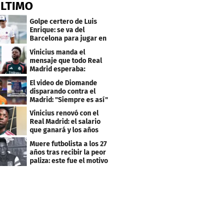
ÚLTIMO
Golpe certero de Luis
Enrique: se va del
Barcelona para jugar en
el PSG
Vinicius manda el
mensaje que todo Real
Madrid esperaba:
"Mourinho..."
El video de Diomande
disparando contra el
Madrid: "Siempre es así"
Vinicius renovó con el
Real Madrid: el salario
que ganará y los años
que firmó
Muere futbolista a los 27
años tras recibir la peor
paliza: este fue el motivo