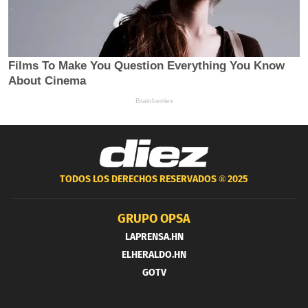
TODOS LOS DERECHOS RESERVADOS ®
2025
GRUPO OPSA
LAPRENSA.HN
ELHERALDO.HN
GOTV