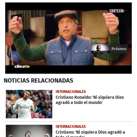
Próximo
0
NOTICIAS
RELACIONADAS
seconds
of
20
INTERNACIONALES
seconds
Cristiano Ronaldo: 'Ni siquiera Dios
agradó a todo el mundo'
INTERNACIONALES
Cristiano: 'Ni siquiera Dios agradó a